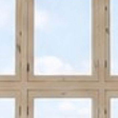


























