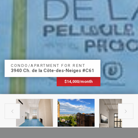
CONDO/APARTMENT FOR RENT
3940 Ch. de la Côte-des-Neiges #C61
$14,000/month

