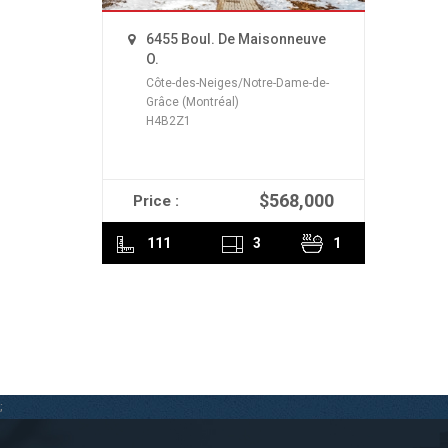
6455 Boul. De Maisonneuve
O.
Côte-des-Neiges/Notre-Dame-de-
Grâce (Montréal)
H4B2Z1
$568,000
Price :
READ MORE
111
3
1
;