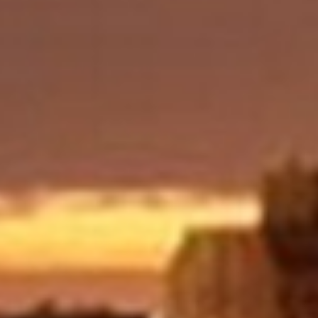





