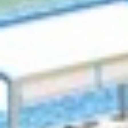








