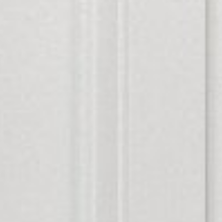


























