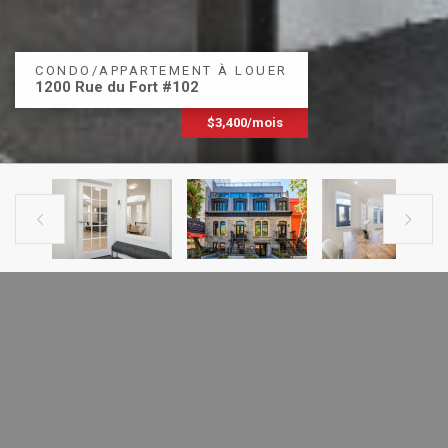
CONDO/APPARTEMENT À LOUER
1200 Rue du Fort #102
$3,400/mois


ANNONCE
PROCHAINE ANNONCE
PRÉCÉDENTE
CONDO À LOUER
1200 Rue du Fort #102
Ville-Marie (Montréal), H3H2B3